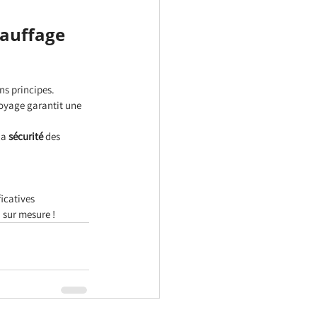
auffage 
ins principes.
toyage garantit une 
la 
sécurité
 des 
ficatives 
 sur mesure !