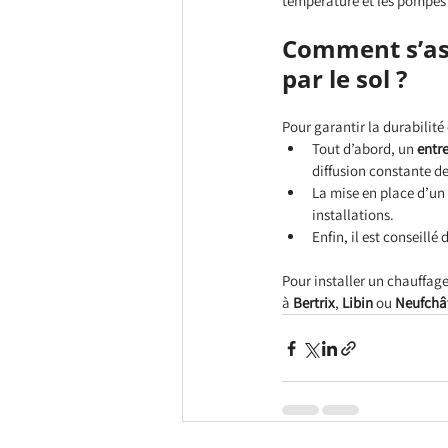
température et les pompes 
Comment s’as
par le sol ?
Pour garantir la durabilité 
Tout d’abord, un 
entr
diffusion constante de 
La mise en place d’un 
installations.
Enfin, il est conseillé
Pour installer un chauffage 
à
 Bertrix
,
 Libin
 ou
 Neufchâ