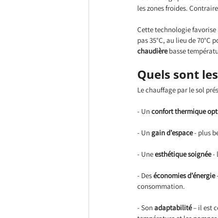
les zones froides. Contrair
Cette technologie favorise 
pas 35°C, au lieu de 70°C p
chaudière
 basse températu
Quels sont le
Le chauffage par le sol pré
- Un 
confort thermique op
- Un 
gain d’espace
 - plus 
- Une 
esthétique soignée
 -
- Des 
économies d’énergie
 
consommation.
- Son 
adaptabilité
 – il es