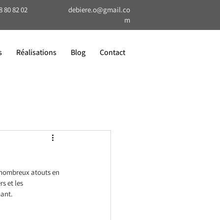
8 80 82 02
debiere.o@gmail.co
m
s
Réalisations
Blog
Contact
 nombreux atouts en 
s et les 
mant.