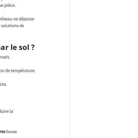
ue pièce.
e réseau ne dépasse 
 solutions de 
r le sol ?
nnels.
ion de température.
ces.
uire la 
res
 basse 