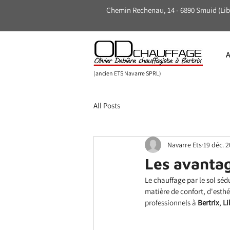
Chemin Rechenau, 14 - 6890 Smuid (Lib
A
(ancien ETS Navarre SPRL)
All Posts
Navarre Ets
19 déc. 
Les avantag
Le chauffage par le sol sé
matière de confort, d'esth
professionnels à 
Bertrix
,
 Li