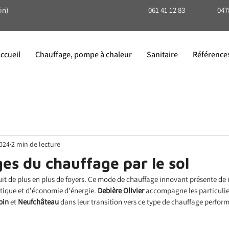
in)
061 41 12 83
047
ccueil
Chauffage, pompe à chaleur
Sanitaire
Référence
2024
2 min de lecture
es du chauffage par le sol
duit de plus en plus de foyers. Ce mode de chauffage innovant présente de
étique et d'économie d'énergie. 
Debière Olivier
 accompagne les particulier
bin 
et
 Neufchâteau
 dans leur transition vers ce type de chauffage perfor